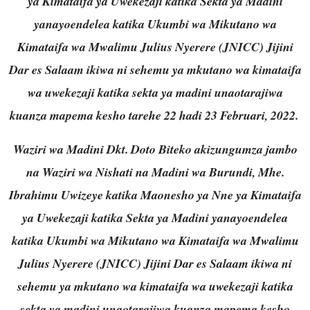
ya Kimataifa ya Uwekezaji katika Sekta ya Madini
yanayoendelea katika Ukumbi wa Mikutano wa
Kimataifa wa Mwalimu Julius Nyerere (JNICC) Jijini
Dar es Salaam ikiwa ni sehemu ya mkutano wa kimataifa
wa uwekezaji katika sekta ya madini unaotarajiwa
kuanza mapema kesho tarehe 22 hadi 23 Februari, 2022.
Waziri wa Madini Dkt. Doto Biteko akizungumza jambo
na Waziri wa Nishati na Madini wa Burundi, Mhe.
Ibrahimu Uwizeye katika Maonesho ya Nne ya Kimataifa
ya Uwekezaji katika Sekta ya Madini yanayoendelea
katika Ukumbi wa Mikutano wa Kimataifa wa Mwalimu
Julius Nyerere (JNICC) Jijini Dar es Salaam ikiwa ni
sehemu ya mkutano wa kimataifa wa uwekezaji katika
sekta ya madini unaotarajiwa kuanza mapema kesho