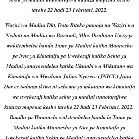
tarehe 22 hadi 23 Februari, 2022.
Waziri wa Madini Dkt. Doto Biteko pamoja na Waziri wa
Nishati na Madini wa Burundi, Mhe. Ibrahimu Uwizeye
wakitembelea banda Tume ya Madini katika Maonesho
ya Nne ya Kimataifa ya Uwekezaji katika Sekta ya
Madini yanayoendelea katika Ukumbi wa Mikutano wa
Kimataifa wa Mwalimu Julius Nyerere (JNICC) Jijini
Dar es Salaam ikiwa ni sehemu ya mkutano wa kimataifa
wa uwekezaji katika sekta ya madini unaotarajiwa
kuanza mapema kesho tarehe 22 hadi 23 Februari, 2022.
Baadhi ya Wananchi wakitembelea banda la Tume ya
Madini katika Maonesho ya Nne ya Kimataifa ya
Uwekezaji katika Sekta ya Madini yanayoendelea katika