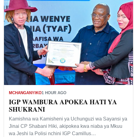
MCHANGANYIKO
1 HOUR AGO
IGP WAMBURA APOKEA HATI YA
SHUKRANI
Kamishna wa Kamisheni ya Uchunguzi wa Sayansi ya
Jinai CP Shabani Hiki, akipokea kwa niaba ya Mkuu
wa Jeshi la Polisi nchini IGP Camillus…