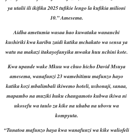
ya utalii ili ikifika 2025 tufikie lengo la kufikia milioni
10.” Amesema.
Aidha ametumia wasaa hao kuwataka wananchi
kushiriki kwa karibu zaidi katika mchakato wa sensa ya
watu na makazi itakayofanyika mwaka huu nchini kote.
Kwa upande wake Mkuu wa chuo hicho David Msuya
amesema, wanafunzi 23 wamehitimu mafunzo hayo
katika kozi mbalimbali ikiwemo hoteli, ushonaji, sanaa,
mapambo na muziki huku changamoto kubwa ikiwa ni
ukosefu wa taulo za kike na uhaba na ubovu wa
kompyuta.
“Tunatoa mafunzo haya kwa wanafunzi wa kike waliofeli