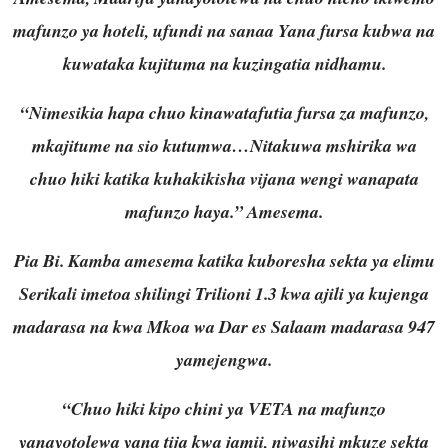
mafunzo ya hoteli, ufundi na sanaa Yana fursa kubwa na
kuwataka kujituma na kuzingatia nidhamu.
“Nimesikia hapa chuo kinawatafutia fursa za mafunzo,
mkajitume na sio kutumwa…Nitakuwa mshirika wa
chuo hiki katika kuhakikisha vijana wengi wanapata
mafunzo haya.” Amesema.
Pia Bi. Kamba amesema katika kuboresha sekta ya elimu
Serikali imetoa shilingi Trilioni 1.3 kwa ajili ya kujenga
madarasa na kwa Mkoa wa Dar es Salaam madarasa 947
yamejengwa.
“Chuo hiki kipo chini ya VETA na mafunzo
yanayotolewa yana tija kwa jamii, niwasihi mkuze sekta