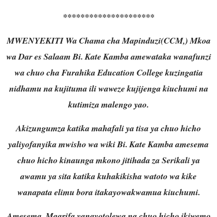
*********************
MWENYEKITI Wa Chama cha Mapinduzi(CCM,) Mkoa
wa Dar es Salaam Bi. Kate Kamba amewataka wanafunzi
wa chuo cha Furahika Education College kuzingatia
nidhamu na kujituma ili waweze kujijenga kiuchumi na
kutimiza malengo yao.
Akizungumza katika mahafali ya tisa ya chuo hicho
yaliyofanyika mwisho wa wiki Bi. Kate Kamba amesema
chuo hicho kinaunga mkono jitihada za Serikali ya
awamu ya sita katika kuhakikisha watoto wa kike
wanapata elimu bora itakayowakwamua kiuchumi.
Amesema, Maarifa yanayotolewa na chuo hicho ikiwemo