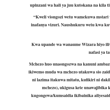
upinzani wa hali ya juu kutokana na kila 
“Kweli viongozi wetu wamekuwa mstari 
inafanya vizuri. Naushukuru wetu kwa k
Kwa upande wa wanaume Wizara hiyo ili
nafasi ya t
Mchezo huo unaongozwa na kanuni ambazo
ikiwemo muda wa mchezo utakuwa sio zaid
ni lazima itakuwa mitatu, kufikiri ni dak
mchezo), ukigusa kete unawajibika
kugongewa/kumsaidia ikibainika aliyesai