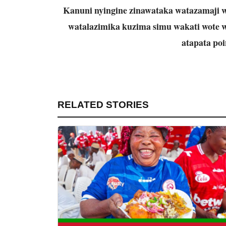
Kanuni nyingine zinawataka watazamaji w
watalazimika kuzima simu wakati wote
atapata poin
RELATED STORIES