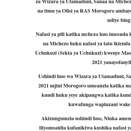
za Wizara ya Utamaduni, Sanaa na Miche
na timu ya Ofisi ya RAS Morogoro amba
ndiye bin
Nafasi ya pili katika mchezo huo imeend
na Michezo huku nafasi ya tatu ikien
Uchukuzi (Sekta ya Uchukuzi) kwenye Mas
2021 yanayofany
Ushindi huo wa Wizara ya Utamaduni, S
2021 mjini Morogoro umeanzia katika m
kundi huku yeye akipangwa katika kund
kuwafunga wapinzani wake n
Akizungumzia ushindi huo, Niuka ame
iliyomsaidia kufanikiwa kushika nafasi 