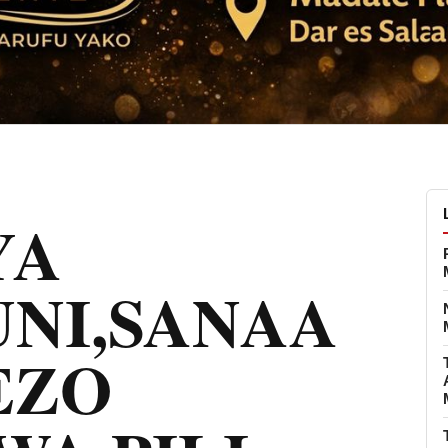
YA
NI,SANAA
EZO