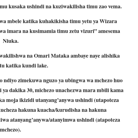
timu kusaka ushindi na kuziwakilisha timu zao vema.
wa mbele katika kuhakikisha timu yetu ya Wizara
uwa imara na kusimamia timu zetu vizuri” amesema
Niuka.
wakilishwa na Omari Mataka ambaye naye alishika
atu katika kundi lake.
 ndiyo zimekuwa nguzo ya ubingwa wa mchezo huo
i ya dakika 30, michezo unachezwa mara mbili kama
ika moja ikizidi utanyang’anywa ushindi (utapoteza
 kucheza hakuna kuacha/kurudisha na hakuna
diwa atanyang’anywa/atanyimwa ushindi (atapoteza
mchezo).