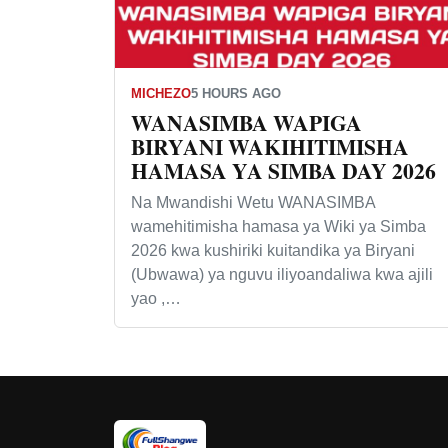
MICHEZO
5 HOURS AGO
WANASIMBA WAPIGA
BIRYANI WAKIHITIMISHA
HAMASA YA SIMBA DAY 2026
Na Mwandishi Wetu WANASIMBA
wamehitimisha hamasa ya Wiki ya Simba
2026 kwa kushiriki kuitandika ya Biryani
(Ubwawa) ya nguvu iliyoandaliwa kwa ajili
yao ,…