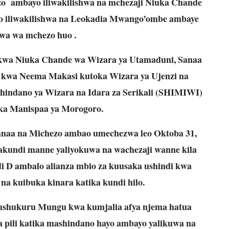
zo ambayo iliwakilishwa na mchezaji Niuka Chande
yo iliwakilishwa na Leokadia Mwango’ombe ambaye
gwa wa mchezo huo .
a kwa Niuka Chande wa Wizara ya Utamaduni, Sanaa
da kwa Neema Makasi kutoka Wizara ya Ujenzi na
hindano ya Wizara na Idara za Serikali (SHIMIWI)
ika Manispaa ya Morogoro.
anaa na Michezo ambao umechezwa leo Oktoba 31,
akundi manne yaliyokuwa na wachezaji wanne kila
i D ambalo alianza mbio za kuusaka ushindi kwa
a kuibuka kinara katika kundi hilo.
mshukuru Mungu kwa kumjalia afya njema hatua
ya pili katika mashindano hayo ambayo yalikuwa na