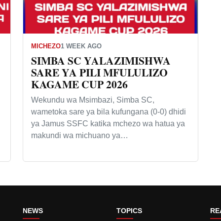
MICHEZO
1 WEEK AGO
SIMBA SC YALAZIMISHWA
SARE YA PILI MFULULIZO
KAGAME CUP 2026
Wekundu wa Msimbazi, Simba SC,
wametoka sare ya bila kufungana (0-0) dhidi
ya Jamus SSFC katika mchezo wa hatua ya
makundi wa michuano ya…
NEWS
TOPICS
RE