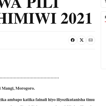
WA PILI
HIMIWI 2021
……………………………………
i Mangi, Morogoro.
a ambapo katika fainali hiyo iliyozikutanisha timu