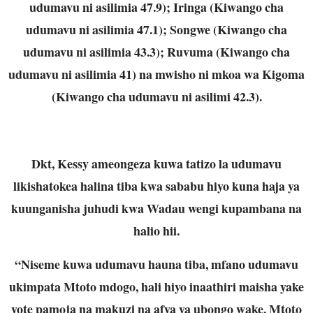
udumavu ni asilimia 47.9); Iringa (Kiwango cha
udumavu ni asilimia 47.1); Songwe (Kiwango cha
udumavu ni asilimia 43.3); Ruvuma (Kiwango cha
udumavu ni asilimia 41) na mwisho ni mkoa wa Kigoma
(Kiwango cha udumavu ni asilimi 42.3).
Dkt, Kessy ameongeza kuwa tatizo la udumavu
likishatokea halina tiba kwa sababu hiyo kuna haja ya
kuunganisha juhudi kwa Wadau wengi kupambana na
halio hii.
“Niseme kuwa udumavu hauna tiba, mfano udumavu
ukimpata Mtoto mdogo, hali hiyo inaathiri maisha yake
yote pamoja na makuzi na afya ya ubongo wake. Mtoto