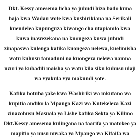
Dkt. Kessy amesema licha ya juhudi hizo bado kuna
haja kwa Wadau wote kwa kushirikiana na Serikali
kuendelea kupunguza kiwango cha utapiamlo kwa
kuwa inawezekana na kuongeza kuwa juhudi
zinapaswa kulenga katika kuongeza uelewa, kuelimisha
watu kuhusu tamaduni na kuongeza uelewa namna
nzuri ya kubadili maisha ya watu kila siku kuhusu ulaji
wa vyakula vya makundi yote.
Katika hotuba yake kwa Washiriki wa mkutano wa
kupitia andiko la Mpango Kazi wa Kutekeleza Kazi
zinazohusu Masuala ya Lishe katika Sekta ya Kilimo
Dkt.Kessy amesema kulingana na taarifa ya matokeo ya
mapitio ya nusu mwaka ya Mpango wa Kitaifa wa