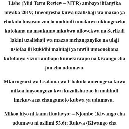
Lishe (Mid Term Review – MTR) ambayo ilifanyika
mwaka 2019; Imeonyesha kuwa uzalishaji wa mazao ya
chakula hususan zao la mahindi umekuwa ukiongezeka
kutokana na msukumo mkubwa uliowekwa na Serikali
lakini uzalishaji wa mazao mchanganyiko na ulaji
usiofaa ili kukidhi mahitaji ya mwili umeonekana
kutofanya vizuri ambapo kumekuwapo na kiwango cha
juu cha udumavu.
Mkurugenzi wa Usalama wa Chakula ameongeza kuwa
mikoa inayoongoza kwa kuzalisha zao la mahindi
imekuwa na changamoto kubwa ya udumavu.
Mikoa hiyo ni kama ifuatavyo: – Njombe (Kiwango cha
udumavu ni asilimi 53.6); Rukwa (Kiwango cha