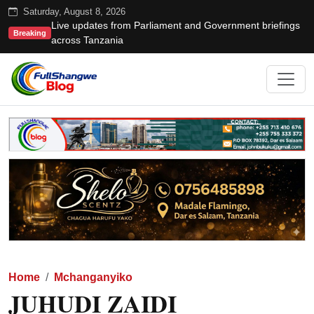
Saturday, August 8, 2026
Live updates from Parliament and Government briefings
Breaking
across Tanzania
Home
Mchanganyiko
JUHUDI ZAIDI