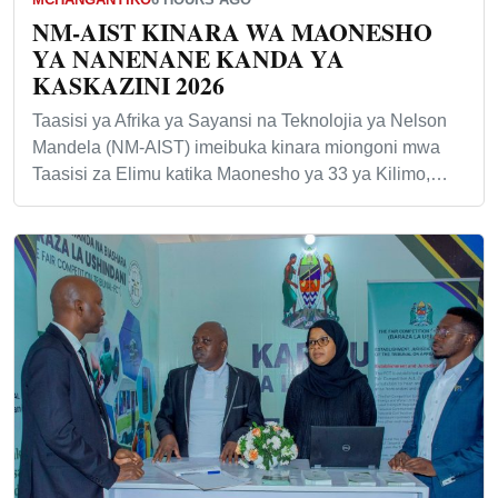
NM-AIST KINARA WA MAONESHO
YA NANENANE KANDA YA
KASKAZINI 2026
Taasisi ya Afrika ya Sayansi na Teknolojia ya Nelson
Mandela (NM-AIST) imeibuka kinara miongoni mwa
Taasisi za Elimu katika Maonesho ya 33 ya Kilimo,…