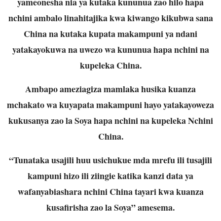
yameonesha nia ya kutaka kununua zao hilo hapa
nchini ambalo linahitajika kwa kiwango kikubwa sana
China na kutaka kupata makampuni ya ndani
yatakayokuwa na uwezo wa kununua hapa nchini na
kupeleka China.
Ambapo ameziagiza mamlaka husika kuanza
mchakato wa kuyapata makampuni hayo yatakayoweza
kukusanya zao la Soya hapa nchini na kupeleka Nchini
China.
“Tunataka usajili huu usichukue mda mrefu ili tusajili
kampuni hizo ili ziingie katika kanzi data ya
wafanyabiashara nchini China tayari kwa kuanza
kusafirisha zao la Soya” amesema.