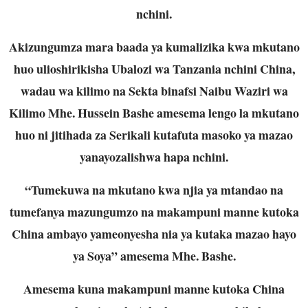
nchini.
Akizungumza mara baada ya kumalizika kwa mkutano
huo ulioshirikisha Ubalozi wa Tanzania nchini China,
wadau wa kilimo na Sekta binafsi Naibu Waziri wa
Kilimo Mhe. Hussein Bashe amesema lengo la mkutano
huo ni jitihada za Serikali kutafuta masoko ya mazao
yanayozalishwa hapa nchini.
“Tumekuwa na mkutano kwa njia ya mtandao na
tumefanya mazungumzo na makampuni manne kutoka
China ambayo yameonyesha nia ya kutaka mazao hayo
ya Soya” amesema Mhe. Bashe.
Amesema kuna makampuni manne kutoka China