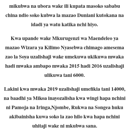
mikubwa na ubora wake ili kupata masoko sababu
china ndio soko kubwa la mazao Duniani kutokana na
idadi ya watu katika nchi hiyo.
Kwa upande wake Mkurugenzi wa Maendeleo ya
mazao Wizara ya Kilimo Nyasebwa chimago amesema
zao la Soya uzalishaji wake umekuwa ukikuwa mwaka
hadi mwaka ambapo mwaka 2015 hadi 2016 uzalishaji
ulikuwa tani 6000.
Lakini kwa mwaka 2019 uzalishaji umefikia tani 14000,
na baadhi ya Mikoa inayozalisha kwa wingi hapa nchini
ni Pamoja na Iringa,Njombe, Rukwa na Songea huku
akibainisha kuwa soko la zao hilo kwa hapa nchini
uhitaji wake ni mkubwa sana.