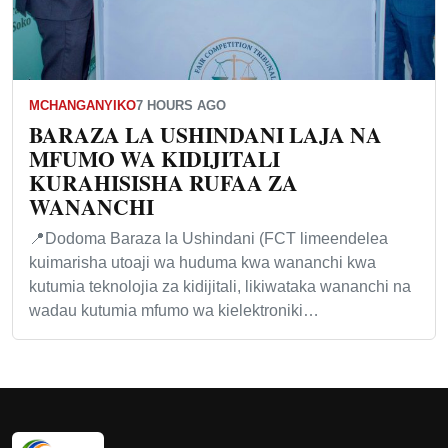
MCHANGANYIKO
7 HOURS AGO
BARAZA LA USHINDANI LAJA NA
MFUMO WA KIDIJITALI
KURAHISISHA RUFAA ZA
WANANCHI
📍Dodoma Baraza la Ushindani (FCT limeendelea
kuimarisha utoaji wa huduma kwa wananchi kwa
kutumia teknolojia za kidijitali, likiwataka wananchi na
wadau kutumia mfumo wa kielektroniki…