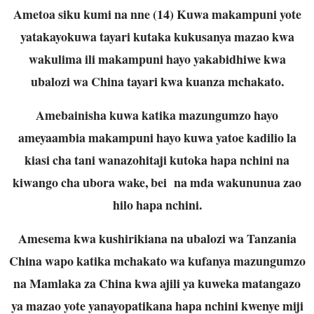
Ametoa siku kumi na nne (14) Kuwa makampuni yote
yatakayokuwa tayari kutaka kukusanya mazao kwa
wakulima ili makampuni hayo yakabidhiwe kwa
ubalozi wa China tayari kwa kuanza mchakato.
Amebainisha kuwa katika mazungumzo hayo
ameyaambia makampuni hayo kuwa yatoe kadilio la
kiasi cha tani wanazohitaji kutoka hapa nchini na
kiwango cha ubora wake, bei na mda wakununua zao
hilo hapa nchini.
Amesema kwa kushirikiana na ubalozi wa Tanzania
China wapo katika mchakato wa kufanya mazungumzo
na Mamlaka za China kwa ajili ya kuweka matangazo
ya mazao yote yanayopatikana hapa nchini kwenye miji