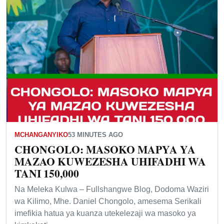
MCHANGANYIKO
53 MINUTES AGO
CHONGOLO: MASOKO MAPYA YA
MAZAO KUWEZESHA UHIFADHI WA
TANI 150,000
Na Meleka Kulwa – Fullshangwe Blog, Dodoma Waziri
wa Kilimo, Mhe. Daniel Chongolo, amesema Serikali
imefikia hatua ya kuanza utekelezaji wa masoko ya