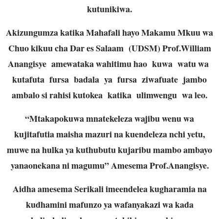
kutunikiwa.
Akizungumza katika Mahafali hayo Makamu Mkuu wa
Chuo kikuu cha Dar es Salaam (UDSM) Prof.William
Anangisye amewataka wahitimu hao kuwa watu wa
kutafuta fursa badala ya fursa ziwafuate jambo
ambalo si rahisi kutokea katika ulimwengu wa leo.
“Mtakapokuwa mnatekeleza wajibu wenu wa
kujitafutia maisha mazuri na kuendeleza nchi yetu,
muwe na hulka ya kuthubutu kujaribu mambo ambayo
yanaonekana ni magumu” Amesema Prof.Anangisye.
Aidha amesema Serikali imeendelea kugharamia na
kudhamini mafunzo ya wafanyakazi wa kada