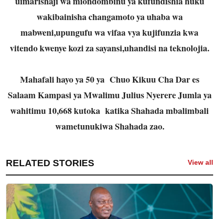
uimarishaji wa miondombinu ya kufundishia huku
wakibainisha changamoto ya uhaba wa
mabweni,upungufu wa vifaa vya kujifunzia kwa
vitendo kwenye kozi za sayansi,uhandisi na teknolojia.
Mahafali hayo ya 50 ya Chuo Kikuu Cha Dar es
Salaam Kampasi ya Mwalimu Julius Nyerere Jumla ya
wahitimu 10,668 kutoka katika Shahada mbalimbali
wametunukiwa Shahada zao.
RELATED STORIES
View all