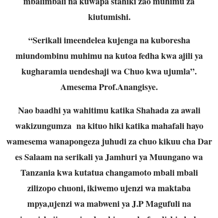
mbalimbali na kuwapa stahiki zao muhimu za
kiutumishi.
“Serikali imeendelea kujenga na kuboresha
miundombinu muhimu na kutoa fedha kwa ajili ya
kugharamia uendeshaji wa Chuo kwa ujumla”.
Amesema Prof.Anangisye.
Nao baadhi ya wahitimu katika Shahada za awali
wakizungumza na kituo hiki katika mahafali hayo
wamesema wanapongeza juhudi za chuo kikuu cha Dar
es Salaam na serikali ya Jamhuri ya Muungano wa
Tanzania kwa kutatua changamoto mbali mbali
zilizopo chuoni, ikiwemo ujenzi wa maktaba
mpya,ujenzi wa mabweni ya J.P Magufuli na