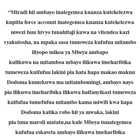
“Miradi hii ambayo inategemea kuanza kutekelezwa
kupitia force account inategemea kuanza kutekelezwa
mwezi huu hivyo tunahitaji kuwa na vitendea kazi
vyakutosha, na mpaka sasa tumeweza kufufua mitambo
iliyopo mikoa ya Mbeya ambapo
kulikuwa na mitamboa mbayo ilikuwa imeharibika
tumeweza kuifufua lakini pia hata hapa makao makuu
Dodoma kumekuwa ma mitambomingi, ambayo nayo
pia ilikuwa imeharibika ilikuwa haifanyikazi tumeweza
kuifufua tumefufua mitambo kama miwili kwa hapa
Dodoma katika robo hii ya mwaka, lakini
pia tuna maroli matatu,na kule Mbeya tunategemea
kufufua eskaveta ambayo ilikuwa imeharibika