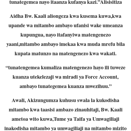
tunategemea nayo itaanza kufanya kazi.”Alisisitiza
Aidha Bw. Kaali aliongeza kwa kusema kuwa,kwa
upande wa mitambo ambayo ufanisi wake umeanza
kupungua, nayo itafanyiwa matengenezo
yaani,mitambo ambayo imekaa kwa muda mrefu bila
kupata matunzo na matengenezo kwa wakati.
“tunatengemea kumaliza matengenezo hayo ili tuweze
kuanza utekelezaji wa miradi ya Force Account,
ambayo tunategemea kuanza mwezihuu.”
Awali, Akizungumza kuhusu swala la kukodisha
mitambo kwa taasisi ambazo zinauhitaji, Bw. Kaali
ametoa wito kuwa,Tume ya Taifa ya Umwagiliaji
inakodisha mitambo ya umwagiliaji na mitambo mizito