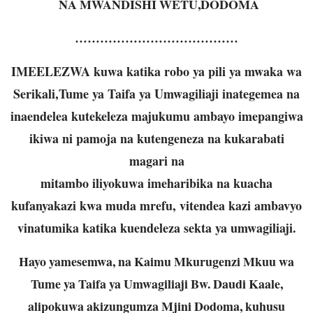
NA MWANDISHI WETU,DODOMA
…………………………………
IMEELEZWA kuwa katika robo ya pili ya mwaka wa
Serikali,Tume ya Taifa ya Umwagiliaji inategemea na
inaendelea kutekeleza majukumu ambayo imepangiwa
ikiwa ni pamoja na kutengeneza na kukarabati
magari na
mitambo iliyokuwa imeharibika na kuacha
kufanyakazi kwa muda mrefu, vitendea kazi ambavyo
vinatumika katika kuendeleza sekta ya umwagiliaji.
Hayo yamesemwa, na Kaimu Mkurugenzi Mkuu wa
Tume ya Taifa ya Umwagiliaji Bw. Daudi Kaale,
alipokuwa akizungumza Mjini Dodoma, kuhusu