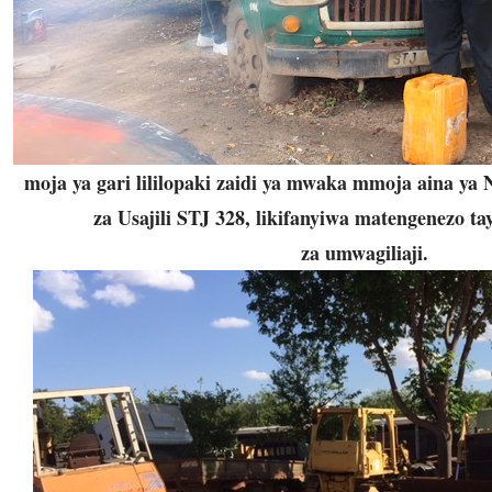
moja ya gari lililopaki zaidi ya mwaka mmoja aina ya 
za Usajili STJ 328, likifanyiwa matengenezo ta
za umwagiliaji.