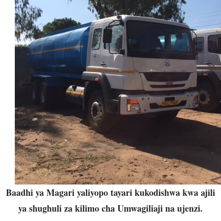
Baadhi ya Magari yaliyopo tayari kukodishwa kwa ajili
ya shughuli za kilimo cha Umwagiliaji na ujenzi.