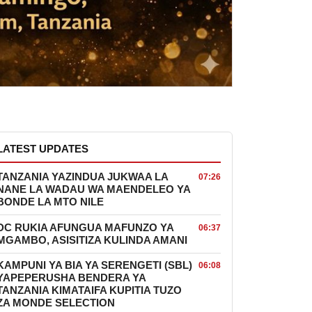
LATEST UPDATES
TANZANIA YAZINDUA JUKWAA LA
07:26
NANE LA WADAU WA MAENDELEO YA
BONDE LA MTO NILE
DC RUKIA AFUNGUA MAFUNZO YA
06:37
MGAMBO, ASISITIZA KULINDA AMANI
KAMPUNI YA BIA YA SERENGETI (SBL)
06:08
YAPEPERUSHA BENDERA YA
TANZANIA KIMATAIFA KUPITIA TUZO
ZA MONDE SELECTION