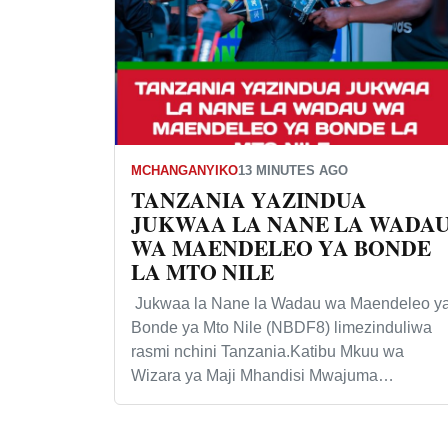
MCHANGANYIKO
13 MINUTES AGO
TANZANIA YAZINDUA
JUKWAA LA NANE LA WADA
WA MAENDELEO YA BONDE
LA MTO NILE
Jukwaa la Nane la Wadau wa Maendeleo y
Bonde ya Mto Nile (NBDF8) limezinduliwa
rasmi nchini Tanzania.Katibu Mkuu wa
Wizara ya Maji Mhandisi Mwajuma…