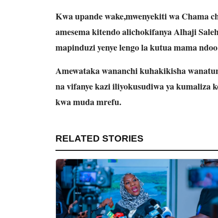
Kwa upande wake,mwenyekiti wa Chama ch
amesema kitendo alichokifanya Alhaji Saleh 
mapinduzi yenye lengo la kutua mama ndoo
Amewataka wananchi kuhakikisha wanatunz
na vifanye kazi iliyokusudiwa ya kumaliza k
kwa muda mrefu.
RELATED STORIES