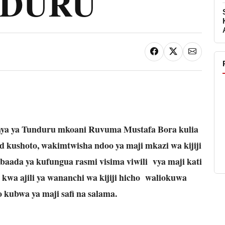
NDURU
ya ya Tunduru mkoani Ruvuma Mustafa Bora kulia
kushoto, wakimtwisha ndoo ya maji mkazi wa kijiji
aada ya kufungua rasmi visima viwili vya maji kati
 kwa ajili ya wananchi wa kijiji hicho waliokuwa
 kubwa ya maji safi na salama.