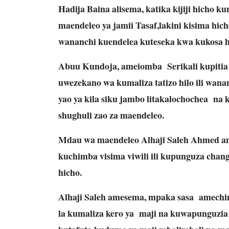
Hadija Baina alisema, katika kijiji hicho 
maendeleo ya jamii Tasaf,lakini kisima hich
wananchi kuendelea kuteseka kwa kukosa 
Abuu Kundoja, ameiomba Serikali kupitia 
uwezekano wa kumaliza tatizo hilo ili wana
yao ya kila siku jambo litakalochochea na
shughuli zao za maendeleo.
Mdau wa maendeleo Alhaji Saleh Ahmed am
kuchimba visima viwili ili kupunguza chang
hicho.
Alhaji Saleh amesema, mpaka sasa amechim
la kumaliza kero ya maji na kuwapunguz