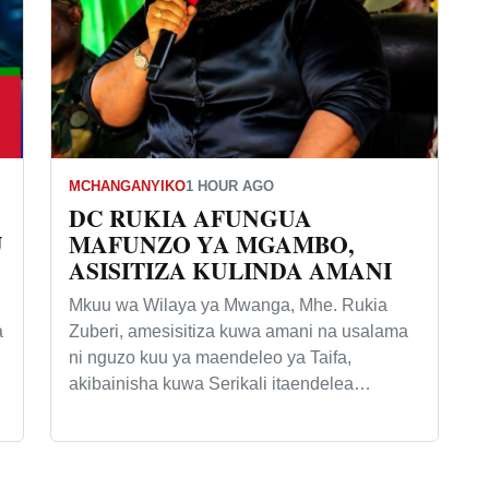
MCHANGANYIKO
1 HOUR AGO
DC RUKIA AFUNGUA
U
MAFUNZO YA MGAMBO,
ASISITIZA KULINDA AMANI
Mkuu wa Wilaya ya Mwanga, Mhe. Rukia
a
Zuberi, amesisitiza kuwa amani na usalama
ni nguzo kuu ya maendeleo ya Taifa,
akibainisha kuwa Serikali itaendelea…