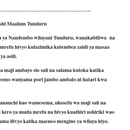
………………………………………………
shi Maalum Tunduru
 ya Nandembo wilayani Tunduru, wanakabiliwa na
mrefu hivyo kulazimika kutembea zaidi ya masaa
a asili.
maji ambayo sio safi na salama kutoka katika
emo wanyama pori jambo ambalo ni hatari kwa
nanchi hao wamesema, ukosefu wa maji safi na
i kero ya muda mrefu na hivyo kuathiri ushiriki wao
ama ilivyo katika maeneo mengine ya wilaya hiyo.