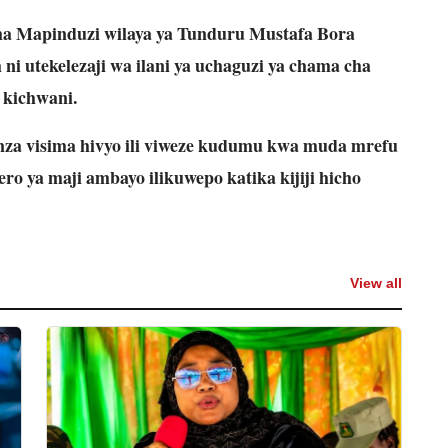
a Mapinduzi wilaya ya Tunduru Mustafa Bora
ni utekelezaji wa ilani ya uchaguzi ya chama cha
 kichwani.
a visima hivyo ili viweze kudumu kwa muda mrefu
ero ya maji ambayo ilikuwepo katika kijiji hicho
View all