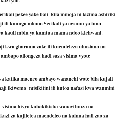
kazi yao.
erikali pekee yake bali kila mmoja ni lazima ashiriki
 ili kuunga mkono Serikali ya awamu ya tano
ya kauli mbiu ya kumtua mama ndoo kichwani.
i kwa gharama zake ili kuendeleza uhusiano na
ambapo aliongeza hadi sasa visima vyote
 katika maeneo ambayo wananchi wote bila kujali
aji ikiwemo misikitini ili kutoa nafasi kwa waumini
visima hivyo kuhakikisha wanavitunza na
azi za kujiletea maendeleo na kuinua hali zao za