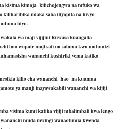
kuna kisima kimoja kilichojengwa na mfuko wa
o kiliharibika miaka saba iliyopita na hivyo
huduma hiyo.
wakala wa maji vijijini Ruwasa kuangalia
nchi hao wapate maji safi na salama kwa matumizi
 kuhamasisha wananchi kushiriki vema katika
esikia kilio cha wananchi hao na kuamua
amoto ya manji inayowakabili wananchi wa kijiji
ba visima kumi katika vijiji mbalimbali kwa lengo
ia wananchi muda mwingi wanaotumia kwenda