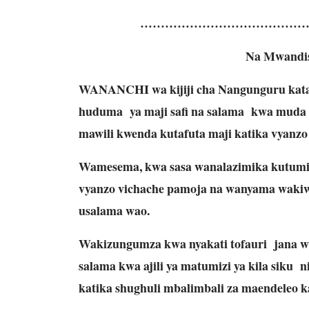
…………………………………
Na Mwandi
WANANCHI wa kijiji cha Nangunguru kata
huduma ya maji safi na salama kwa muda 
mawili kwenda kutafuta maji katika vyanzo y
Wamesema, kwa sasa wanalazimika kutumia 
vyanzo vichache pamoja na wanyama wakiw
usalama wao.
Wakizungumza kwa nyakati tofauri jana wa
salama kwa ajili ya matumizi ya kila siku n
katika shughuli mbalimbali za maendeleo k