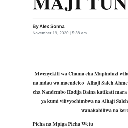
MAJI TU
By
Alex Sonna
November 19, 2020 | 5:38 am
Mwenyekiti wa Chama cha Mapinduzi wila
na mdau wa maendeleo Alhaji Saleh Ahmed 
cha Nandembo Hadija Baina katikati mara b
ya kumi vilivyochimbwa na Alhaji Saleh
wanakabiliwa na kero
Picha na Mpiga Picha Wetu