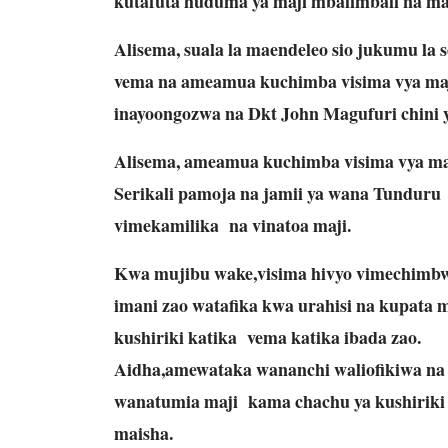
kutafuta huduma ya maji mbalimbali na ma
Alisema, suala la maendeleo sio jukumu la s
vema na ameamua kuchimba visima vya maji
inayoongozwa na Dkt John Magufuri chini 
Alisema, ameamua kuchimba visima vya maj
Serikali pamoja na jamii ya wana Tunduru 
vimekamilika na vinatoa maji.
Kwa mujibu wake,visima hivyo vimechimbwa
imani zao watafika kwa urahisi na kupata m
kushiriki katika vema katika ibada zao.
Aidha,amewataka wananchi waliofikiwa na 
wanatumia maji kama chachu ya kushiriki k
maisha.