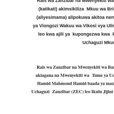
Rais wa Zanzibar na Mwenyekiti wa
(katikati) akimsikiliza Mkuu wa B
(aliyesimama) alipokuwa akitoa ne
ya
Viongozi Wakuu wa Vikosi vya Ulinz
leo kwa ajili ya kupongezwa kwa 
Uchaguzi Mkuu 
Rais wa Zanzibar na Mwenyekiti wa Bar
akiagana na Mwenyekiti wa Tume ya U
Hamid Mahmoud Hamid baada ya mazu
Uchaguzi Zanzibar (ZEC) leo Ikulu Jiji