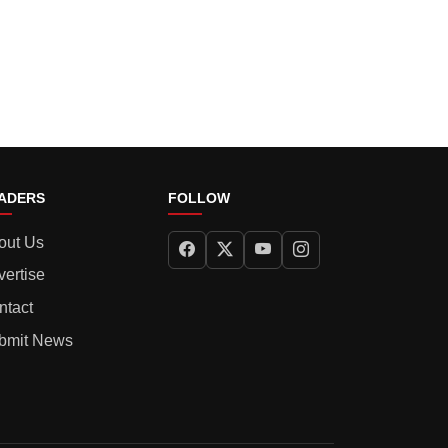
ADERS
FOLLOW
out Us
vertise
ntact
bmit News