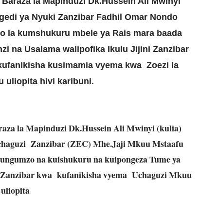
 Baraza la Mapinduzi Dk.Hussein Ali Mwinyi
rigedi ya Nyuki Zanzibar Fadhil Omar Nondo
no la kumshukuru mbele ya Rais mara baada
i na Usalama walipofika Ikulu Jijini Zanzibar
kufanikisha kusimamia vyema kwa Zoezi la
uliopita hivi karibuni.
aza la Mapinduzi Dk.Hussein Ali Mwinyi (kulia)
chaguzi Zanzibar (ZEC) Mhe.Jaji Mkuu Mstaafu
ngumzo na kuishukuru na kuipongeza Tume ya
ni Zanzibar kwa kufanikisha vyema Uchaguzi Mkuu
uliopita