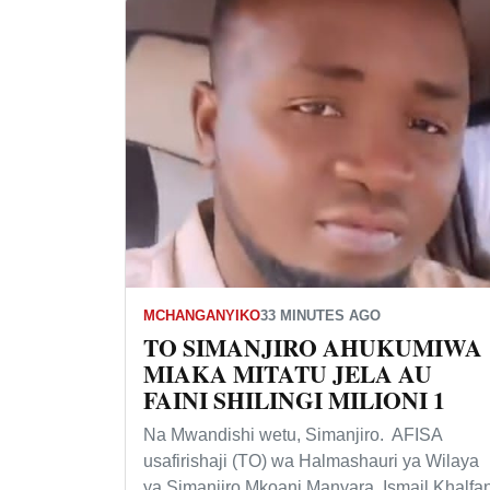
MCHANGANYIKO
33 MINUTES AGO
TO SIMANJIRO AHUKUMIWA
MIAKA MITATU JELA AU
FAINI SHILINGI MILIONI 1
Na Mwandishi wetu, Simanjiro. AFISA
usafirishaji (TO) wa Halmashauri ya Wilaya
ya Simanjiro Mkoani Manyara, Ismail Khalfa