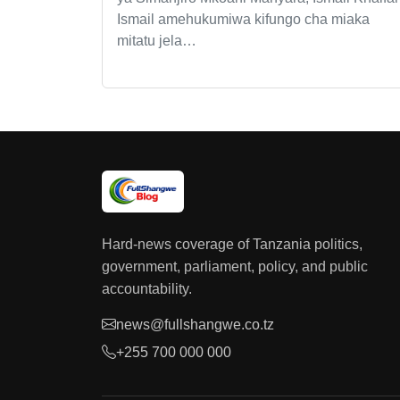
Ismail amehukumiwa kifungo cha miaka
mitatu jela…
Hard-news coverage of Tanzania politics,
government, parliament, policy, and public
accountability.
news@fullshangwe.co.tz
+255 700 000 000