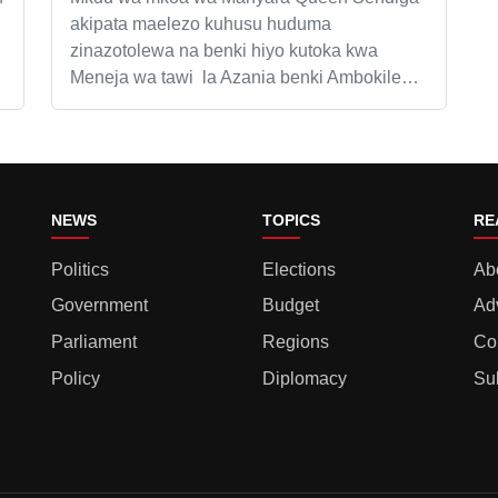
akipata maelezo kuhusu huduma
zinazotolewa na benki hiyo kutoka kwa
Meneja wa tawi la Azania benki Ambokile…
NEWS
TOPICS
RE
Politics
Elections
Ab
Government
Budget
Ad
Parliament
Regions
Co
Policy
Diplomacy
Su