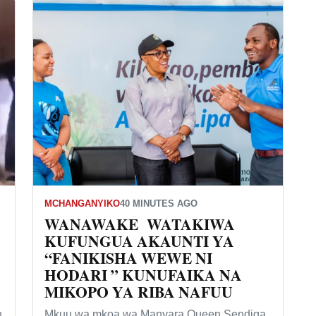
MCHANGANYIKO
40 MINUTES AGO
WANAWAKE WATAKIWA
KUFUNGUA AKAUNTI YA
“FANIKISHA WEWE NI
HODARI ” KUNUFAIKA NA
MIKOPO YA RIBA NAFUU
n
Mkuu wa mkoa wa Manyara Queen Sendiga