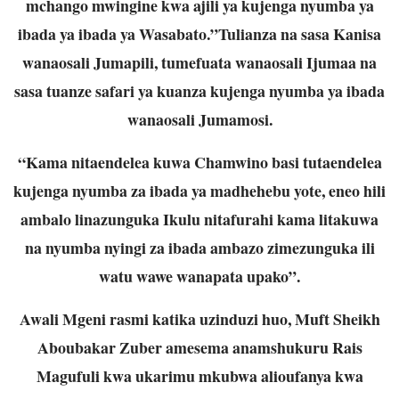
mchango mwingine kwa ajili ya kujenga nyumba ya
ibada ya ibada ya Wasabato.”Tulianza na sasa Kanisa
wanaosali Jumapili, tumefuata wanaosali Ijumaa na
sasa tuanze safari ya kuanza kujenga nyumba ya ibada
wanaosali Jumamosi.
“Kama nitaendelea kuwa Chamwino basi tutaendelea
kujenga nyumba za ibada ya madhehebu yote, eneo hili
ambalo linazunguka Ikulu nitafurahi kama litakuwa
na nyumba nyingi za ibada ambazo zimezunguka ili
watu wawe wanapata upako”.
Awali Mgeni rasmi katika uzinduzi huo, Muft Sheikh
Aboubakar Zuber amesema anamshukuru Rais
Magufuli kwa ukarimu mkubwa alioufanya kwa