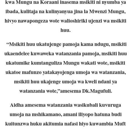
kwa Mungu na Koraani inasema msikiti ni nyumba ya
ibada, kulitaja na kulinyanyua jina la Mwenzi Mungu,
hivyo nawapongeza wote walioshiriki ujenzi wa msikiti
huu.
“Msikiti huu ukatujenge pamoja kama ndugu, msikiti
ukaendelee kuwaweka watanzania pamoja, msikiti huu
ukatumike kumtanguliza Mungu wakati wote, msikiti
ukatoe mafunzo yatakayojenga umoja wa watanzania,
msikiti huu ukajenge umoja wa kweli ndani ya
watanzania wote,”amesema Dk.Magufuli.
Aidha amesema watanzania wasikubali kuvuruga
umoja na mshikamano, amani iliyopo hatuna budi
kuitunzwa huku akitumia nafasi hiyo kuwambia Muft