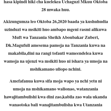
hasa kipindi hiki cha kuelekea Uchaguzi Mkuu Oktoba
28 mwaka huu.
Akizungumza leo Oktoba 26,2020 baada ya kushuhudia
uzinduzi wa msikiti huo ambapo mgeni rasmi alikuwa
Muft wa Tanzania Sheikh Aboubakar Zuberi,
Dk.Magufuli amesema pamoja na Tanzania kuwa na
makabila,dini na rangi tofauti wameendelea kuwa
wamoja na ujenzi wa msikiti huo ni ishara ya umoja na
mshikamano uliopo nchini.
Amefafanua kuwa sifa moja wapo ya nchi yetu ni
umoja na mshikamano walionao, watanzania
hawajitambulishi kwa dini zao,kabila zao wala ukanda
wanaotoka bali wanajitambulisha kwa Utanzania