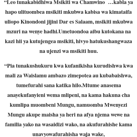
“Leo tunakabidhiwa Msikiti wa Chamwino …kabla ya
hapo ulituombea msikiti mkubwa kabisa wa kimataifa
uliopo Kinondoni jijini Dar es Salaam, msikiti mkubwa
mzuri na wenye hadhi.Umetuondoa aibu kutokana na
kazi hii ya kutujengea msikiti, hivyo hatukushangwaza
na ujenzi wa msikiti huu.
“Pia tunakushukuru kwa kufanikisha kurudishwa kwa
mali za Waislamu ambazo zimepotea au kubabaishwa,
tumefurahi sana katika hilo.Mtume anasema
anayekufanyieni wema mlipeni, na kama hakuna cha
kumlipa muombeni Mungu, namuomba Mwenyezi
Mungu akupe maisha ya heri na afya njema wewe na
familia yako na wasaidizi wako, na akufurahishe kama
unavyowafurahisha waja wake,