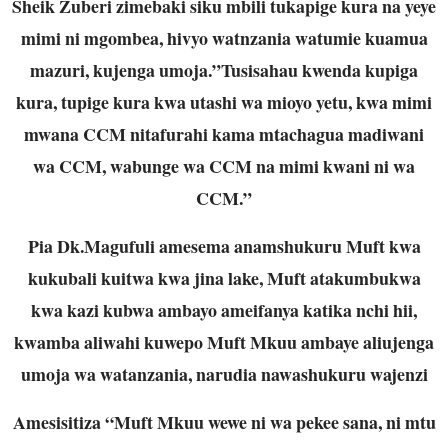
Sheik Zuberi zimebaki siku mbili tukapige kura na yeye
mimi ni mgombea, hivyo watnzania watumie kuamua
mazuri, kujenga umoja.”Tusisahau kwenda kupiga
kura, tupige kura kwa utashi wa mioyo yetu, kwa mimi
mwana CCM nitafurahi kama mtachagua madiwani
wa CCM, wabunge wa CCM na mimi kwani ni wa
CCM.”
Pia Dk.Magufuli amesema anamshukuru Muft kwa
kukubali kuitwa kwa jina lake, Muft atakumbukwa
kwa kazi kubwa ambayo ameifanya katika nchi hii,
kwamba aliwahi kuwepo Muft Mkuu ambaye aliujenga
umoja wa watanzania, narudia nawashukuru wajenzi
Amesisitiza “Muft Mkuu wewe ni wa pekee sana, ni mtu