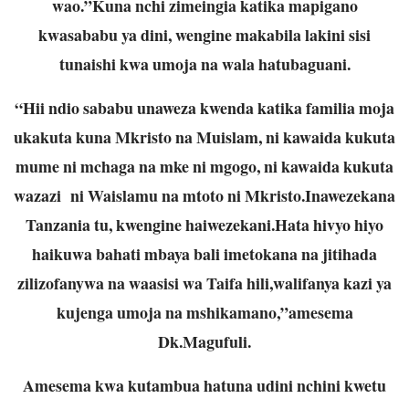
wao.”Kuna nchi zimeingia katika mapigano
kwasababu ya dini, wengine makabila lakini sisi
tunaishi kwa umoja na wala hatubaguani.
“Hii ndio sababu unaweza kwenda katika familia moja
ukakuta kuna Mkristo na Muislam, ni kawaida kukuta
mume ni mchaga na mke ni mgogo, ni kawaida kukuta
wazazi ni Waislamu na mtoto ni Mkristo.Inawezekana
Tanzania tu, kwengine haiwezekani.Hata hivyo hiyo
haikuwa bahati mbaya bali imetokana na jitihada
zilizofanywa na waasisi wa Taifa hili,walifanya kazi ya
kujenga umoja na mshikamano,”amesema
Dk.Magufuli.
Amesema kwa kutambua hatuna udini nchini kwetu