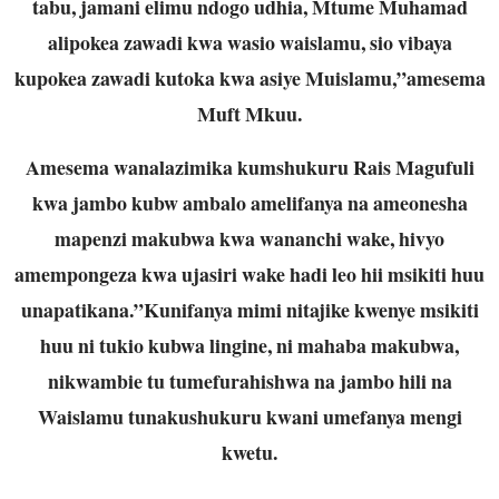
tabu, jamani elimu ndogo udhia, Mtume Muhamad
alipokea zawadi kwa wasio waislamu, sio vibaya
kupokea zawadi kutoka kwa asiye Muislamu,”amesema
Muft Mkuu.
Amesema wanalazimika kumshukuru Rais Magufuli
kwa jambo kubw ambalo amelifanya na ameonesha
mapenzi makubwa kwa wananchi wake, hivyo
amempongeza kwa ujasiri wake hadi leo hii msikiti huu
unapatikana.”Kunifanya mimi nitajike kwenye msikiti
huu ni tukio kubwa lingine, ni mahaba makubwa,
nikwambie tu tumefurahishwa na jambo hili na
Waislamu tunakushukuru kwani umefanya mengi
kwetu.