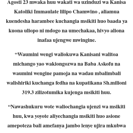
Agosti 23 mwaka huu wakati wa uzinduzi wa Kanisa
Katoliki Immaulate lilipo Chamwino , aliamua
kuendesha harambee kuchangia msikiti huo baada ya
kuona uliopo ni mdogo na umechakaa, hivyo aliona
inafaa ujengwe mwingine.
“Waumini wengi waliokuwa Kanisani walitoa
michango yao wakiongozwa na Baba Askofu na
waumini wengine pamoja na wadau mbalimbali
walishiriki kuchanga fedha na kupatikana Sh.milioni
319.3 zilizotumika kujenga msikiti huu.
“Nawashukuru wote waliochangia ujenzi wa msikiti
huu, kwa yoyote aliyechangia msikiti huo asione
amepoteza bali amefanya jambo lenye ujira mkubwa