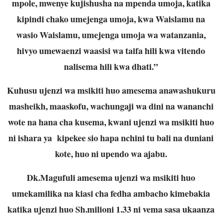
mpole, mwenye kujishusha na mpenda umoja, katika
kipindi chako umejenga umoja, kwa Waislamu na
wasio Waislamu, umejenga umoja wa watanzania,
hivyo umewaenzi waasisi wa taifa hili kwa vitendo
nalisema hili kwa dhati.”
Kuhusu ujenzi wa msikiti huo amesema anawashukuru
masheikh, maaskofu, wachungaji wa dini na wananchi
wote na hana cha kusema, kwani ujenzi wa msikiti huo
ni ishara ya kipekee sio hapa nchini tu bali na duniani
kote, huo ni upendo wa ajabu.
Dk.Magufuli amesema ujenzi wa msikiti huo
umekamilika na kiasi cha fedha ambacho kimebakia
katika ujenzi huo Sh.milioni 1.33 ni vema sasa ukaanza