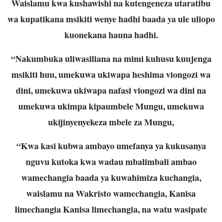
Waislamu kwa kushawishi na kutengeneza utaratibu
wa kupatikana msikiti wenye hadhi baada ya ule uliopo
kuonekana hauna hadhi.
“Nakumbuka uliwasiliana na mimi kuhusu kuujenga
msikiti huu, umekuwa ukiwapa heshima viongozi wa
dini, umekuwa ukiwapa nafasi viongozi wa dini na
umekuwa ukimpa kipaumbele Mungu, umekuwa
ukijinyenyekeza mbele za Mungu,
“Kwa kasi kubwa ambayo umefanya ya kukusanya
nguvu kutoka kwa wadau mbalimbali ambao
wamechangia baada ya kuwahimiza kuchangia,
waislamu na Wakristo wamechangia, Kanisa
limechangia Kanisa limechangia, na watu wasipate