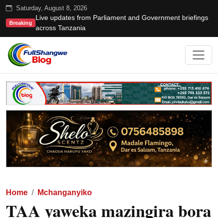
Saturday, August 8, 2026
Live updates from Parliament and Government briefings
Breaking
across Tanzania
Home
Mchanganyiko
TAA yaweka mazingira bora