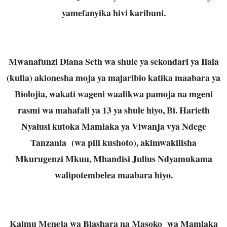
yamefanyika hivi karibuni.
Mwanafunzi Diana Seth wa shule ya sekondari ya Ilala
(kulia) akionesha moja ya majaribio katika maabara ya
Biolojia, wakati wageni waalikwa pamoja na mgeni
rasmi wa mahafali ya 13 ya shule hiyo, Bi. Harieth
Nyalusi kutoka Mamlaka ya Viwanja vya Ndege
Tanzania (wa pili kushoto), akimwakilisha
Mkurugenzi Mkuu, Mhandisi Julius Ndyamukama
walipotembelea maabara hiyo.
Kaimu Meneja wa Biashara na Masoko wa Mamlaka