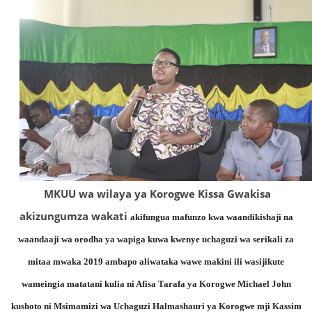
MKUU wa wilaya ya Korogwe Kissa Gwakisa
akizungumza wakati
akifungua mafunzo kwa waandikishaji na
waandaaji wa orodha ya wapiga kuwa kwenye uchaguzi wa serikali za
mitaa mwaka 2019 ambapo aliwataka wawe makini ili wasijikute
wameingia matatani kulia ni Afisa Tarafa ya Korogwe Michael John
kushoto ni Msimamizi wa Uchaguzi Halmashauri ya Korogwe mji Kassim