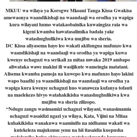
MKUU wa wilaya ya Korogwe Mkoani Tanga Kissa Gwakisa
amewaonya waandikishaji na waandaaji wa orodha ya wapiga
kura wilayani humo watakaobainika kuwaingiza raia wa
kigeni kwamba hawatasalimika badala yake
watashughulikiwa kwa mujibu wa sheria.
DC Kissa aliyasema hayo leo wakati akifungua mafunzo kwa
waandikishaji na waandaaji wa orodha ya wapiga kuwa
kwenye uchaguzi wa serikali za mitaa mwaka 2019 ambapo
aliwataka wawe makini ili wasijikute wameingia matatani.
Alisema kwamba pamoja na kuwepo kwa mafunzo hayo lakini
wapo baadhi ya waandikishaji na waandaaji wa orodha ya
wapiga kura kwenye uchaguzi huo wanaweza kufanya tofauti
na maelekezo hivyo watahakikisha wanashughulikiwa kwa
mujibu wa sheria zilizopo.
“Ndugu zangu wasimamizi uchaguzi wilayani, wanasimamia
uchaguzi wasaidizi ngazi ya wilaya, Kata, Vijini na Mitaa
kuhakikisha wanakuwa waaminifu na nidhamu wakati wa
kutekeleza majukumu yenu na hii itasaidia kuepusha
malalamiko huku akiwaonya watakaokwenda kunyume