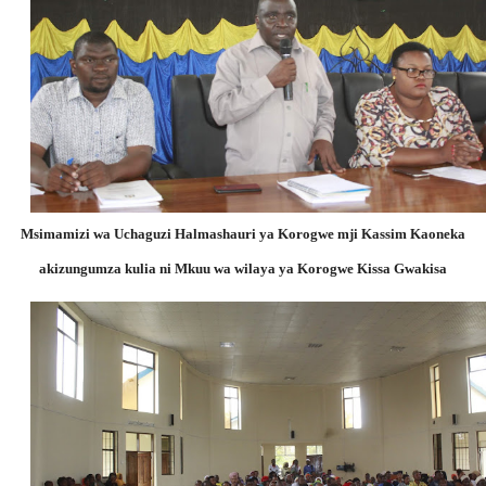
Msimamizi wa Uchaguzi Halmashauri ya Korogwe mji Kassim Kaoneka
akizungumza kulia ni Mkuu wa wilaya ya Korogwe Kissa Gwakisa