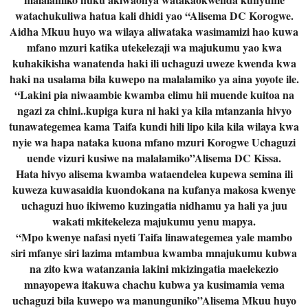
watachukuliwa hatua kali dhidi yao “Alisema DC Korogwe.
Aidha Mkuu huyo wa wilaya aliwataka wasimamizi hao kuwa
mfano mzuri katika utekelezaji wa majukumu yao kwa
kuhakikisha wanatenda haki ili uchaguzi uweze kwenda kwa
haki na usalama bila kuwepo na malalamiko ya aina yoyote ile.
“Lakini pia niwaambie kwamba elimu hii muende kuitoa na
ngazi za chini..kupiga kura ni haki ya kila mtanzania hivyo
tunawategemea kama Taifa kundi hili lipo kila kila wilaya kwa
nyie wa hapa nataka kuona mfano mzuri Korogwe Uchaguzi
uende vizuri kusiwe na malalamiko”Alisema DC Kissa.
Hata hivyo alisema kwamba wataendelea kupewa semina ili
kuweza kuwasaidia kuondokana na kufanya makosa kwenye
uchaguzi huo ikiwemo kuzingatia nidhamu ya hali ya juu
wakati mkitekeleza majukumu yenu mapya.
“Mpo kwenye nafasi nyeti Taifa linawategemea yale mambo
siri mfanye siri lazima mtambua kwamba mnajukumu kubwa
na zito kwa watanzania lakini mkizingatia maelekezio
mnayopewa itakuwa chachu kubwa ya kusimamia vema
uchaguzi bila kuwepo wa manunguniko”Alisema Mkuu huyo