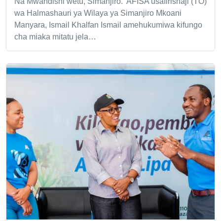
Na Mwandishi wetu, Simanjiro. AFISA usafirishaji (TO)
wa Halmashauri ya Wilaya ya Simanjiro Mkoani
Manyara, Ismail Khalfan Ismail amehukumiwa kifungo
cha miaka mitatu jela…