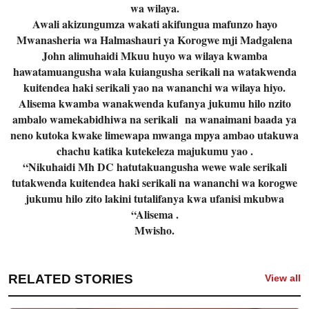
wa wilaya.
Awali akizungumza wakati akifungua mafunzo hayo
Mwanasheria wa Halmashauri ya Korogwe mji Madgalena
John alimuhaidi Mkuu huyo wa wilaya kwamba
hawatamuangusha wala kuiangusha serikali na watakwenda
kuitendea haki serikali yao na wananchi wa wilaya hiyo.
Alisema kwamba wanakwenda kufanya jukumu hilo nzito
ambalo wamekabidhiwa na serikali na wanaimani baada ya
neno kutoka kwake limewapa mwanga mpya ambao utakuwa
chachu katika kutekeleza majukumu yao .
“Nikuhaidi Mh DC hatutakuangusha wewe wale serikali
tutakwenda kuitendea haki serikali na wananchi wa korogwe
jukumu hilo zito lakini tutalifanya kwa ufanisi mkubwa
“Alisema .
Mwisho.
RELATED STORIES
View all